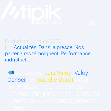
Posted on
16 mars 2023
In
Actualités
,
Dans la presse
,
Nos
partenaires témoignent
,
Performance
industrielle
Découvrez
Luis Valoy
(
Valoy
Conseil
) et
Isabelle Duret
(Atipik
Solutions) dans une vidéo sur le
bénéfice d’un partenariat « solutions
numérique » / « accompagnement
humain ».