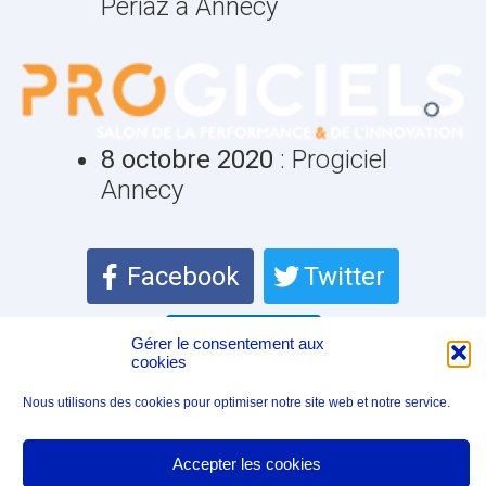
Périaz à Annecy
8 octobre 2020
: Progiciel
Annecy
Facebook
Twitter
LinkedIn
Gérer le consentement aux
cookies
Nous utilisons des cookies pour optimiser notre site web et notre service.
©2023
Atipik Solutions
| All Rights Reserved |
Mentions légales
|
Politique de cookies (UE)
Accepter les cookies